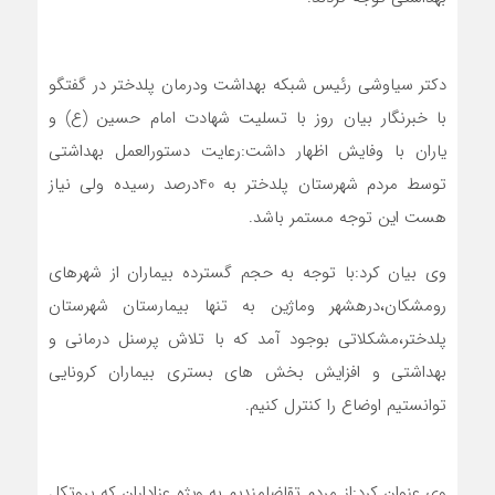
دکتر سیاوشی رئیس شبکه بهداشت ودرمان پلدختر در گفتگو
با خبرنگار بیان روز با تسلیت شهادت امام حسین (ع) و
یاران با وفایش اظهار داشت:رعایت دستورالعمل بهداشتی
توسط مردم شهرستان پلدختر به 40درصد رسیده ولی نیاز
هست این توجه مستمر باشد.
وی بیان کرد:با توجه به حجم گسترده بیماران از شهرهای
رومشکان،درهشهر وماژین به تنها بیمارستان شهرستان
پلدختر،مشکلاتی بوجود آمد که با تلاش پرسنل درمانی و
بهداشتی و افزایش بخش های بستری بیماران کرونایی
توانستیم اوضاع را کنترل کنیم.
وی عنوان کرد:از مردم تقاضامندیم به ویژه عزاداران که پروتکل